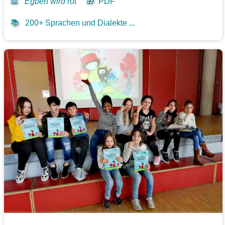
📖
Egbert wird rot
🎁
PDF
📚
200+ Sprachen und Dialekte ...