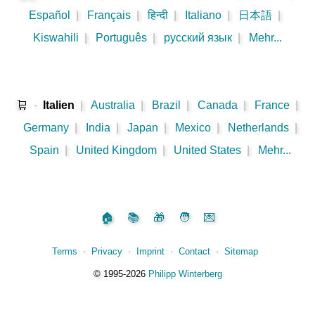
Español
|
Français
|
हिन्दी
|
Italiano
|
日本語
|
Kiswahili
|
Português
|
русский язык
|
Mehr...
🛒
-
Italien
|
Australia
|
Brazil
|
Canada
|
France
|
Germany
|
India
|
Japan
|
Mexico
|
Netherlands
|
Spain
|
United Kingdom
|
United States
|
Mehr...
🏠
📚
🎁
🧑
💌
Terms
⋅
Privacy
⋅
Imprint
⋅
Contact
⋅
Sitemap
©️
1995‑2026
Philipp Winterberg