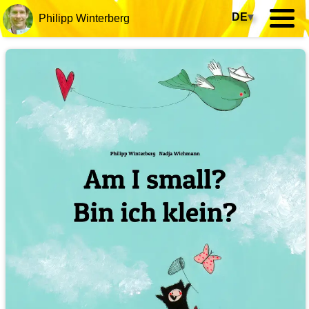
DE
▾
Philipp Winterberg