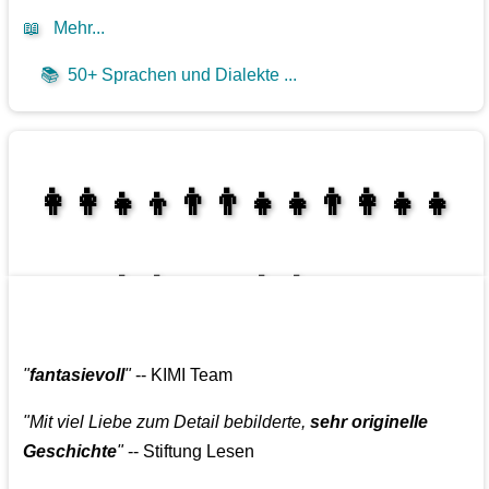
📖
Mehr...
📚
50+ Sprachen und Dialekte ...
👩‍👩‍👧‍👦👨‍👨‍👧‍👧👨‍👩‍👧‍👧
👩‍👩‍👧‍👧👨‍👩‍👧‍👧
"
fantasievoll
"
-- KIMI Team
"Mit viel Liebe zum Detail bebilderte,
sehr originelle
Geschichte
"
-- Stiftung Lesen