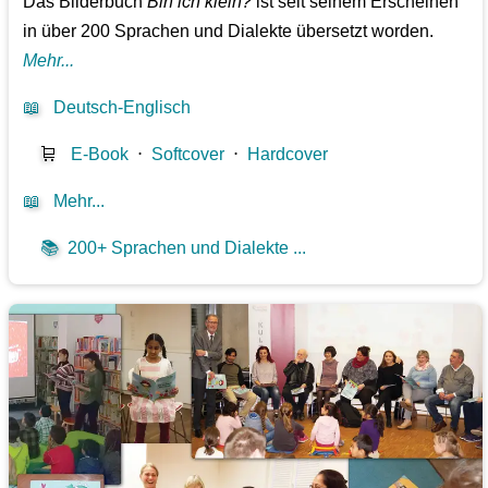
Das Bilderbuch
Bin ich klein?
ist seit seinem Erscheinen
in über 200 Sprachen und Dialekte übersetzt worden.
Mehr...
📖
Deutsch-Englisch
🛒
E-Book
⋅
Softcover
⋅
Hardcover
📖
Mehr...
📚
200+ Sprachen und Dialekte ...