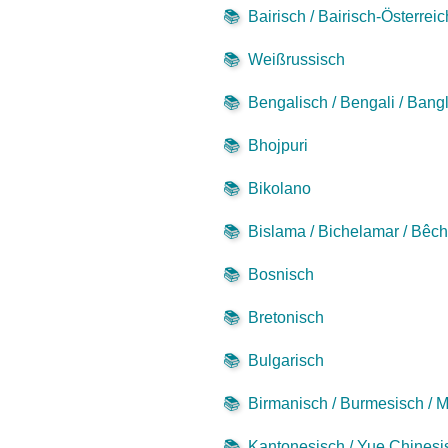
📚
Bairisch / Bairisch-Österrei
📚
Weißrussisch
📚
Bengalisch / Bengali / Bang
📚
Bhojpuri
📚
Bikolano
📚
Bislama / Bichelamar / Bêc
📚
Bosnisch
📚
Bretonisch
📚
Bulgarisch
📚
Birmanisch / Burmesisch /
📚
Kantonesisch / Yue Chinesi