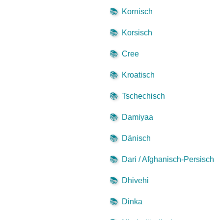
📚
Kornisch
📚
Korsisch
📚
Cree
📚
Kroatisch
📚
Tschechisch
📚
Damiyaa
📚
Dänisch
📚
Dari / Afghanisch-Persisch
📚
Dhivehi
📚
Dinka